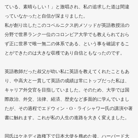
ている、素晴らしい！」と激唱され、私の追求した道は間違
っていなかったと自信が深まりました。
私が創り出したこのコペルニクス的メソッドが英語教授法の
分野で世界ランク一位のコロンビア大学でも教えられておら
ず正に世界で唯一無二の体系である、という事を確認するこ
とができたのは大きな収穫であり自信ともなったのです。
英語教師だった叔父が幼い私に英語を教えてくれたこともあ
り、中高大と一貫して英語の成績は常にトップだった私は、
キャリア外交官を目指していました。そのため、大学では国
際政治、外交、法律、経済、歴史など多面的に学んでいまし
たが、その過程でエドウィン・O・ライシャワー氏の講演や著
書に触れます。これが私の人生の進路を大きく変えました。
同氏はケネディ政権下で日本大使を務めた後、ハーバード大