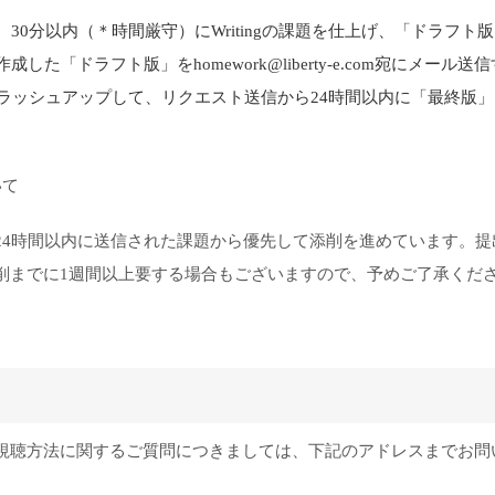
30分以内（＊時間厳守）にWritingの課題を仕上げ、「ドラフト
した「ドラフト版」をhomework@liberty-e.com宛にメール送
題をブラッシュアップして、リクエスト送信から24時間以内に「最終版
いて
24時間以内に送信された課題から優先して添削を進めています。提
削までに1週間以上要する場合もございますので、予めご了承くだ
視聴方法に関するご質問につきましては、下記のアドレスまでお問