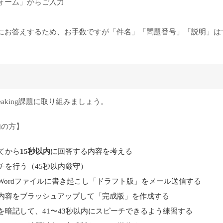
ォーム」からご入力
にお答えするため、お手数ですが「件名」「問題番号」「説明」は
aking課題に取り組みましょう。
内の方】
てから
15秒以内
に回答する内容を考える
チを行う（45秒以内厳守）
Wordファイルに書き起こし「ドラフト版」をメール送信する
内容をブラッシュアップして「完成版」を作成する
を暗記して、41〜43秒以内にスピーチできるよう練習する