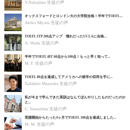
Y.Nakajima 生徒の声
オックスフォードとロンドン大の大学院合格！半年でTOEFL...
Akiko Miyata 生徒の声
TOEFL ITP 200点アップ 憧れだったUCLAに合格...
A. Wada 生徒の声
半年でTOEFL iBT 68点から100点！もっと早く知って...
M. F. 生徒の声
TOEFL 80点を達成してアメリカへの留学の切符を手に...
Tadahiro Masuoka 生徒の声
私が今まで学んできた英語はなんてぼんやりしたものだったのか
と...
C. Yamashita
生徒の声
受講開始からたった4ヶ月でTOEFL 100点を達成しました...
M. M.
生徒の声