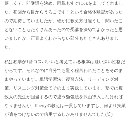
嬉しくて、即受講を決め、両親もすぐにokを出してくれまし
た。初回から目からうろこです！という合格体験記があった
ので期待していましたが、確かに教え方は違うし、聞いたこ
とないこともたくさんあったので受講を決めてよかったと思
いましたが、正直よくわからない部分もたくさんありまし
た。
私は独学が1番コスパいいと考えている根本は疑い深い性格だ
からです。それなのに自分でも驚く程言われたことをそのま
まやっています。単語学習法、復習方法、リーディング対
策、リスニング対策全てそのまま実践しています。塾では複
数人の先生が担当するので違う勉強法を沢山導入しなければ
なりませんが、libertyの教えは一貫していますし、何より実績
が嘘をつけないので信用するしかありませんでした(笑)