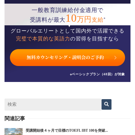
一般教育訓練給付金適用で
10
万円
※
受講料が最大
支給
グローバルエリートとして国内外で活躍できる
完璧で本質的な英語力
の習得を目指すなら
※ベーシックプラン（48回）が対象
関連記事
受講開始後４ヶ月で目標のTOEFL IBT 100を突破...