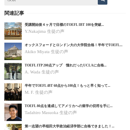
関連記事
受講開始後４ヶ月で目標のTOEFL IBT 100を突破...
Y.Nakajima 生徒の声
オックスフォードとロンドン大の大学院合格！半年でTOEFL...
Akiko Miyata 生徒の声
TOEFL ITP 200点アップ 憧れだったUCLAに合格...
A. Wada 生徒の声
半年でTOEFL iBT 68点から100点！もっと早く知って...
M. F. 生徒の声
TOEFL 80点を達成してアメリカへの留学の切符を手に...
Tadahiro Masuoka 生徒の声
第一志望の早稲田大学政治経済学部に合格できました！...