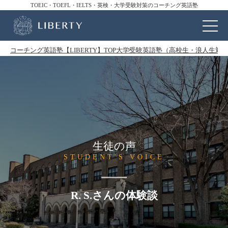
TOEIC・TOEFL・IELTS・英検・大学受験対策のコーチング英語塾
コーチング英語塾【LIBERTY】TOP
大学受験英語塾（高校生・浪人生対
生徒の声
STUDENT'S VOICE
R. S.さんの体験談