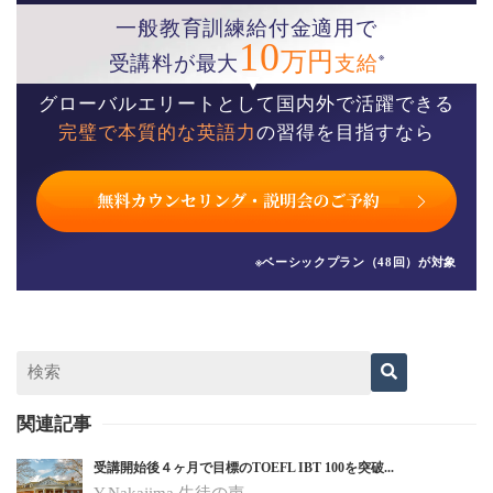
一般教育訓練給付金適用で
10
万円
※
受講料が最大
支給
グローバルエリートとして国内外で活躍できる
完璧で本質的な英語力
の習得を目指すなら
※ベーシックプラン（48回）が対象
関連記事
受講開始後４ヶ月で目標のTOEFL IBT 100を突破...
Y.Nakajima 生徒の声