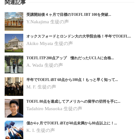
関連記事
受講開始後４ヶ月で目標のTOEFL IBT 100を突破...
Y.Nakajima 生徒の声
オックスフォードとロンドン大の大学院合格！半年でTOEFL...
Akiko Miyata 生徒の声
TOEFL ITP 200点アップ 憧れだったUCLAに合格...
A. Wada 生徒の声
半年でTOEFL iBT 68点から100点！もっと早く知って...
M. F. 生徒の声
TOEFL 80点を達成してアメリカへの留学の切符を手に...
Tadahiro Masuoka 生徒の声
僅か4ヶ月でTOEFL iBTが40点未満から80点以上に！...
K. I.
生徒の声