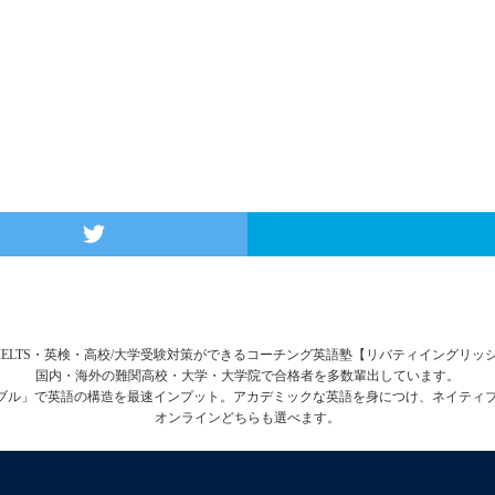
FL・IELTS・英検・高校/大学受験対策ができるコーチング英語塾【リバティイングリ
国内・海外の難関高校・大学・大学院で合格者を多数輩出しています。
テーブル」で英語の構造を最速インプット。アカデミックな英語を身につけ、ネイティ
オンラインどちらも選べます。