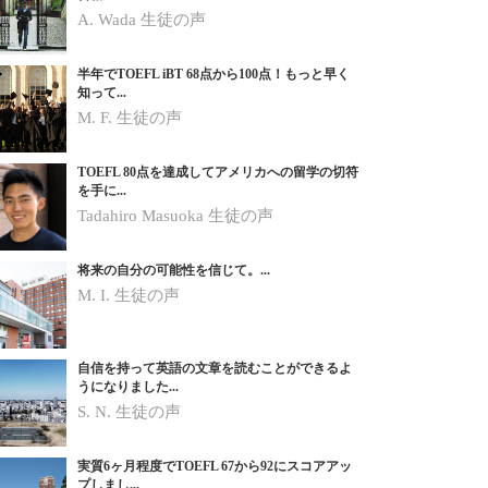
A. Wada 生徒の声
半年でTOEFL iBT 68点から100点！もっと早く
知って...
M. F. 生徒の声
TOEFL 80点を達成してアメリカへの留学の切符
を手に...
Tadahiro Masuoka 生徒の声
将来の自分の可能性を信じて。...
M. I.
生徒の声
自信を持って英語の文章を読むことができるよ
うになりました...
S. N.
生徒の声
実質6ヶ月程度でTOEFL 67から92にスコアアッ
プしまし...