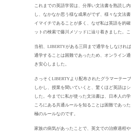
これまでの英語学習は、分厚い文法書を熟読し内
し、なかなか思う様な成果がでず、様々な文法書
イマイチであることが多く、なぜ私は英語を的確
ットの検索で藤川メソッドに辿り着きました。こ
当初、LIBERTYがある三田まで通学をしなけ
通学することは困難であったため、オンライン通
き安心しました。
さっそくLIBERTYより配布されたグラマーテ
しかし、授業を聞いていくと、驚くほど英語はシ
した。今までに私が使った文法書は、日本人の学
ころにある共通ルールを知ることは困難であった
極のルールなのです。
家族の病気があったことで、英文での治療過程や