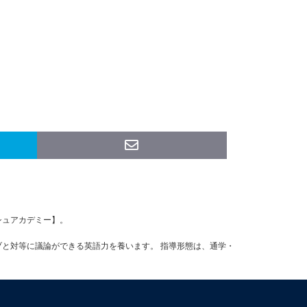
ッシュアカデミー】。
ブと対等に議論ができる英語力を養います。 指導形態は、通学・