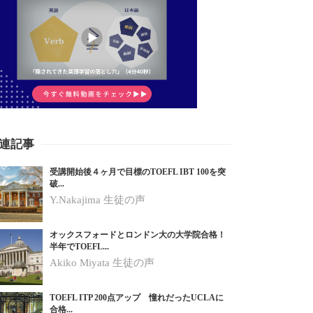
連記事
受講開始後４ヶ月で目標のTOEFL IBT 100を突
破...
Y.Nakajima 生徒の声
オックスフォードとロンドン大の大学院合格！
半年でTOEFL...
Akiko Miyata 生徒の声
TOEFL ITP 200点アップ 憧れだったUCLAに
合格...