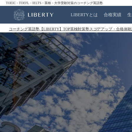
TOEIC・TOEFL・IELTS・英検・大学受験対策のコーチング英語塾
LIBERTYとは
合格実績
生
コーチング英語塾【LIBERTY】TOP
英検対策塾
スコアアップ・合格体験