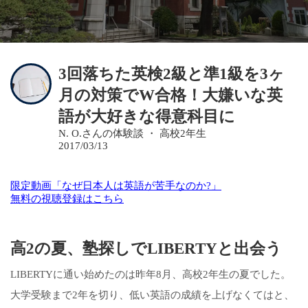
3回落ちた英検2級と準1級を3ヶ
月の対策でW合格！大嫌いな英
語が大好きな得意科目に
N. O.さんの体験談 ・ 高校2年生
2017/03/13
限定動画「なぜ日本人は英語が苦手なのか?」
無料の視聴登録はこちら
高2の夏、塾探しでLIBERTYと出会う
LIBERTYに通い始めたのは昨年8月、高校2年生の夏でした。
大学受験まで2年を切り、低い英語の成績を上げなくてはと、