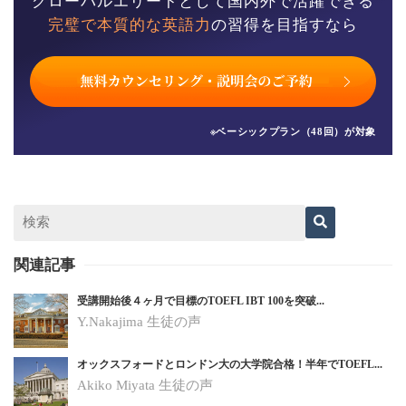
グローバルエリートとして国内外で活躍できる
完璧で本質的な英語力
の習得を目指すなら
※ベーシックプラン（48回）が対象
関連記事
受講開始後４ヶ月で目標のTOEFL IBT 100を突破...
Y.Nakajima 生徒の声
オックスフォードとロンドン大の大学院合格！半年でTOEFL...
Akiko Miyata 生徒の声