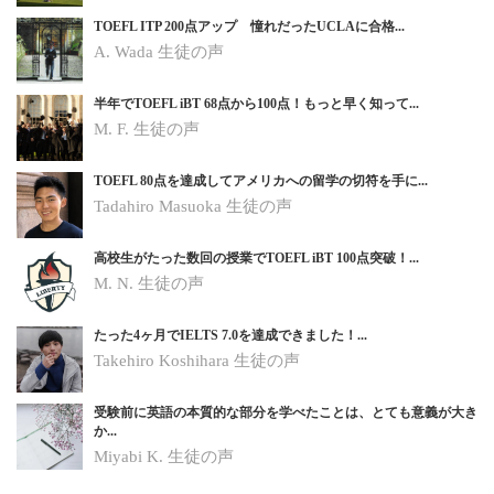
TOEFL ITP 200点アップ 憧れだったUCLAに合格...
A. Wada 生徒の声
半年でTOEFL iBT 68点から100点！もっと早く知って...
M. F. 生徒の声
TOEFL 80点を達成してアメリカへの留学の切符を手に...
Tadahiro Masuoka 生徒の声
高校生がたった数回の授業でTOEFL iBT 100点突破！...
M. N.
生徒の声
たった4ヶ月でIELTS 7.0を達成できました！...
Takehiro Koshihara
生徒の声
受験前に英語の本質的な部分を学べたことは、とても意義が大き
か...
Miyabi K.
生徒の声