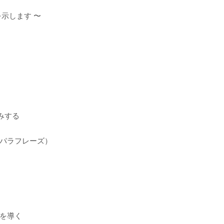
示します 〜
みする
パラフレーズ）
を導く