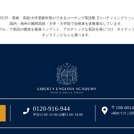
FL・IELTS・英検・高校/大学受験対策ができるコーチング英語塾【リバティイングリ
国内・海外の難関高校・大学・大学院で合格者を多数輩出しています。
テーブル」で英語の構造を最速インプット。アカデミックな英語を身につけ、ネイティ
オンラインどちらも選べます。
0120-916-944
〒108-00
※初めてのご訪
平日11:00~21:00/土曜11:00~18:00