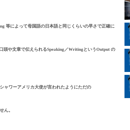
im Reading 等によって母国語の日本語と同じくらいの早さで正確に
文章で伝えられるSpeaking／WritingというOutput の
シャワーアメリカ大使が言われたようにた
だの
せん。