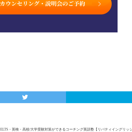
FL・IELTS・英検・高校/大学受験対策ができるコーチング英語塾【リバティイングリ