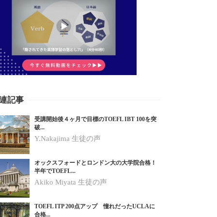
連記事
受講開始後４ヶ月で目標のTOEFL IBT 100を突
破...
Y.Nakajima 生徒の声
オックスフォードとロンドン大の大学院合格！
半年でTOEFL...
Akiko Miyata 生徒の声
TOEFL ITP 200点アップ 憧れだったUCLAに
合格...