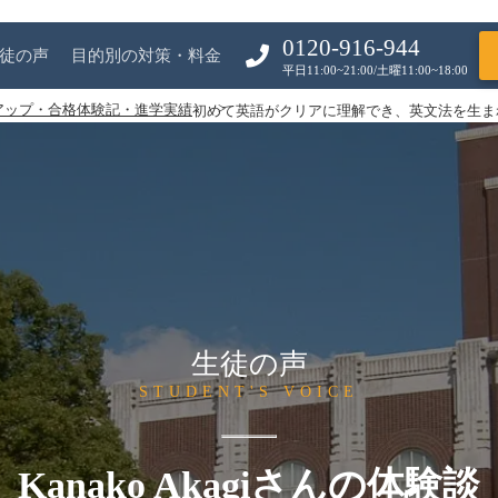
0120-916-944
徒の声
目的別の対策・料金
平日11:00~21:00/土曜11:00~18:00
アップ・合格体験記・進学実績
初めて英語がクリアに理解でき、英文法を生ま
生徒の声
STUDENT'S VOICE
Kanako Akagiさんの体験談