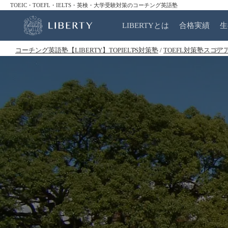
TOEIC・TOEFL・IELTS・英検・大学受験対策のコーチング英語塾
LIBERTYとは
合格実績
生
コーチング英語塾【LIBERTY】TOP
IELTS対策塾
/
TOEFL対策塾
スコア