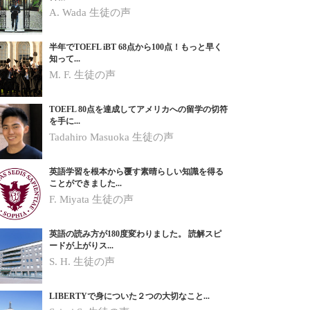
A. Wada 生徒の声
半年でTOEFL iBT 68点から100点！もっと早く
知って...
M. F. 生徒の声
TOEFL 80点を達成してアメリカへの留学の切符
を手に...
Tadahiro Masuoka 生徒の声
英語学習を根本から覆す素晴らしい知識を得る
ことができました...
F. Miyata
生徒の声
英語の読み方が180度変わりました。 読解スピ
ードが上がりス...
S. H.
生徒の声
LIBERTYで身についた２つの大切なこと...