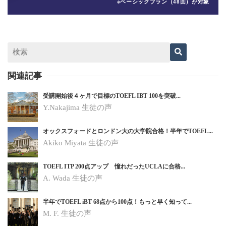
※ベーシックプラン（48回）が対象
関連記事
受講開始後４ヶ月で目標のTOEFL IBT 100を突破...
Y.Nakajima 生徒の声
オックスフォードとロンドン大の大学院合格！半年でTOEFL...
Akiko Miyata 生徒の声
TOEFL ITP 200点アップ 憧れだったUCLAに合格...
A. Wada 生徒の声
半年でTOEFL iBT 68点から100点！もっと早く知って...
M. F. 生徒の声