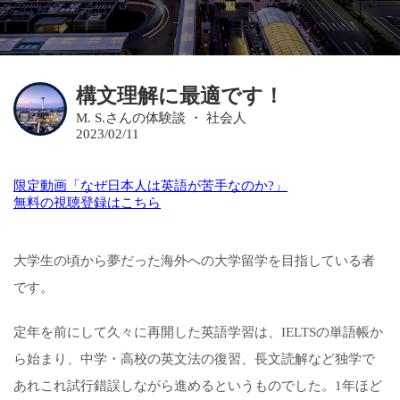
構文理解に最適です！
M. S.さんの体験談 ・ 社会人
2023/02/11
限定動画「なぜ日本人は英語が苦手なのか?」
無料の視聴登録はこちら
大学生の頃から夢だった海外への大学留学を目指している者
です。
定年を前にして久々に再開した英語学習は、IELTSの単語帳か
ら始まり、中学・高校の英文法の復習、長文読解など独学で
あれこれ試行錯誤しながら進めるというものでした。1年ほど