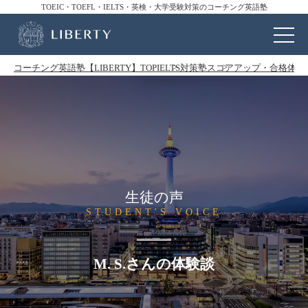
TOEIC・TOEFL・IELTS・英検・大学受験対策のコーチング英語塾
コーチング英語塾【LIBERTY】TOP
IELTS対策塾
スコアアップ・合格体験
生徒の声
STUDENT'S VOICE
M. S.さんの体験談