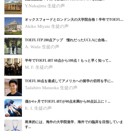
Y.Nakajima 生徒の声
オックスフォードとロンドン大の大学院合格！半年でTOEFL...
Akiko Miyata 生徒の声
TOEFL ITP 200点アップ 憧れだったUCLAに合格...
A. Wada 生徒の声
半年でTOEFL iBT 68点から100点！もっと早く知って...
M. F. 生徒の声
TOEFL 80点を達成してアメリカへの留学の切符を手に...
Tadahiro Masuoka 生徒の声
僅か4ヶ月でTOEFL iBTが40点未満から80点以上に！...
K. I.
生徒の声
将来的には、海外の大学院進学、海外での臨床を目指していま
す...