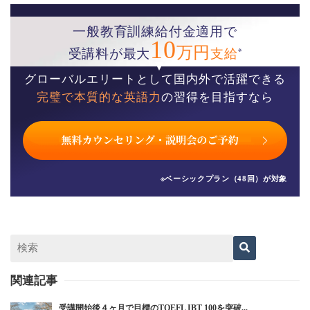
一般教育訓練給付金適用で
10
万円
※
受講料が最大
支給
グローバルエリートとして国内外で活躍できる
完璧で本質的な英語力
の習得を目指すなら
※ベーシックプラン（48回）が対象
関連記事
受講開始後４ヶ月で目標のTOEFL IBT 100を突破...