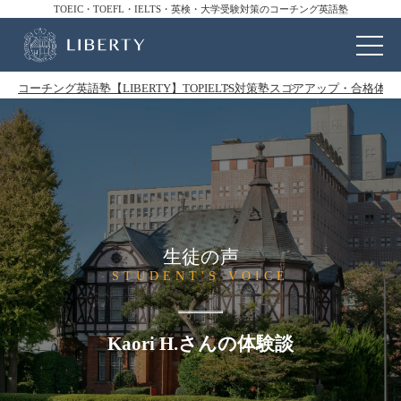
TOEIC・TOEFL・IELTS・英検・大学受験対策のコーチング英語塾
コーチング英語塾【LIBERTY】TOP
IELTS対策塾
スコアアップ・合格体験
生徒の声
STUDENT'S VOICE
Kaori H.さんの体験談