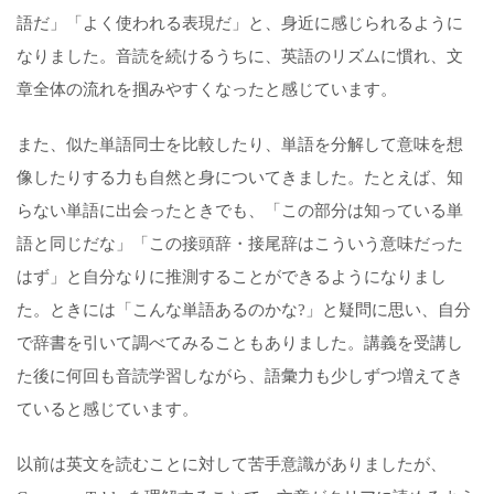
語だ」「よく使わ
れる表現
だ」
と
、身近に感じられる
よう
に
なり
ました。音読
を
続けるうちに、英語の
リズムに
慣れ、
文
章
全体の流れ
を
掴みやすく
なったと感じています。
また、
似
た
単語同士
を比較
し
たり、
単語
を分解して意味
を想
像し
たり
する
力
も自然と身につい
てきました。
たとえば
、
知
らない単語に出会った
とき
で
も
、「この部分は知っている単
語と同じだ
な」
「この接頭辞・
接尾
辞はこういう意味だった
はず
」と
自分なりに推測する
こと
ができるよう
になりまし
た。ときには
「
こんな
単語あるの
かな
?」
と
疑問に思い、
自分
で辞書
を
引いて調べてみることもあり
ました
。講義を受講し
た後に何
回も音読
学習し
ながら
、語彙
力も少しずつ
増えてき
ていると感じてい
ます
。
以前は
英文を読む
ことに対して苦手
意識
が
ありまし
た
が
、