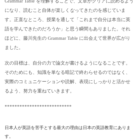
Grammar Table
を
理解すること
で、文章がクリアに
読める
よう
になり、
読む
こと
自体が
楽しく
な
ってきたの
を
感じてい
ま
す。
正直
な
ところ、
授業
を通して「これまで自分は本当に
英
語を学んで
きたのだろうか」と思う瞬間
もありまし
た。それ
ほどに、藤川
先生の
Grammar Table
に
出会えて
世界が広がり
まし
た
。
次の
目標
は、
自分
の力
で論文が書ける
ように
なる
ことです。
そのためにも、
知識
を単なる暗記
で終わら
せる
のでは
なく、
実際の
コミュニケーション
や読解
、
表現にしっかりと
活かせ
る
よう、努力
を
重ねて
いき
ます。
***************************
日本人が英語を苦手とする最大の理由は日本の英語教育にありま
す。