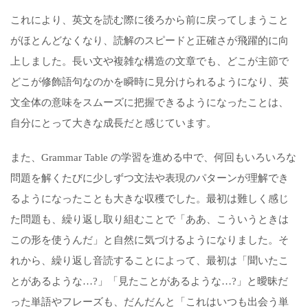
これ
により、英文を読む
際
に後ろから
前に戻ってしまうこと
がほとんどなくなり、
読解の
スピードと正
確さ
が飛躍的に向
上
しました。長い文
や
複雑な構造の文章で
も、
どこが
主節で
どこ
が修飾語句
なのか
を
瞬時に見分け
られる
ように
なり、英
文
全体の意味をス
ムーズに
把握できるようになっ
た
こと
は、
自分にとって大きな成長
だ
と
感じて
います。
また、
Grammar Table
の
学習を
進める中で、何
回
も
いろいろ
な
問題
を解く
た
び
に
少し
ずつ
文法や
表現のパターン
が理解
でき
るようになったこと
も大きな
収穫
でし
た
。
最初は
難しく感じ
た問題も
、繰り返し
取り組む
ことで
「
ああ、こ
ういうときは
この形
を
使う
んだ
」と
自然
に
気づける
ように
なりました
。そ
れ
から、繰り返し音読する
こと
によって、最初
は「聞いたこ
と
が
あるような…
?」
「
見たことがあるような…
?
」
と
曖昧
だ
った
単語
やフレーズ
も
、だんだん
と「こ
れ
はいつも出会う単