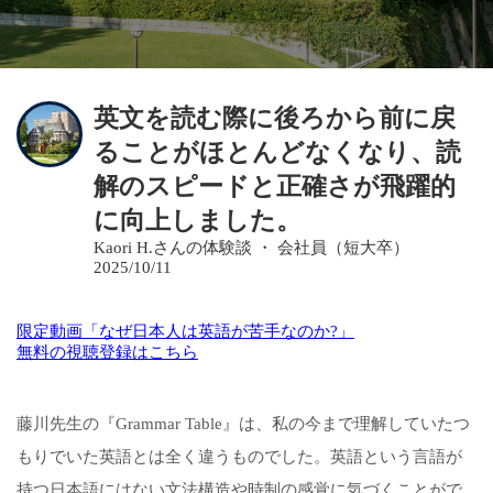
英文を読む際に後ろから前に戻
ることがほとんどなくなり、読
解のスピードと正確さが飛躍的
に向上しました。
Kaori H.さんの体験談 ・ 会社員（短大卒）
2025/10/11
限定動画「なぜ日本人は英語が苦手なのか?」
無料の視聴登録はこちら
藤川
先生
の
『
Grammar Table
』
は、私の今まで
理解して
いたつ
もり
でい
た
英語とは
全く
違うもの
でした。
英語という言語が
持つ
日本語
に
はない
文法構
造
や
時制の
感覚
に
気づくことがで