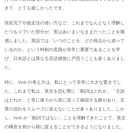
きて
、
とても嬉しかっ
たです
。
現在完了や
仮定法の使い方など、これまでなんとなく
理解し
た
つもりでいた部分
が、実は
あいまい
なままだった
ことを痛
感
し
まし
た。英語では「いつのこと
を
、どの視点
から
述べて
いるの
か
」という時制の
意識が非常
に
重要
で
ある
ことを学
び、
日本
語とは
異なる
言語
感覚に戸惑うことも多く
あり
まし
た。
特に、
Verb
の
考え方
は、私にとって
非常
に
大きな驚き
でし
た
。
これまで私
は
、
英文
を
読む
際に「動詞は
どれ
か」「
主語
はどれか」
と
常に後ろから前に戻
って確認
する癖があり、文
章
の流れを
スムーズに追え
ないことが
多々あり
まし
た。しか
し
、Verb が
「動詞ではない」こと
を理解
でき
たこと
で、
英文
の構造
を前
から順に
捉えること
が
できる
ようになりました。