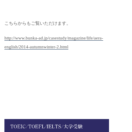
こちらからもご覧いただけます。
http://www.bunka-ad.jp/
casestudy/magazine/life/aera-
english/2014-autumnwinter-2.
html