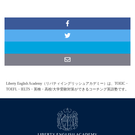
Liberty English Academy（リバティイングリッシュアカデミー）は、TOEIC・
TOEFL・IELTS・英検・高校/大学受験対策ができるコーチング英語塾です。