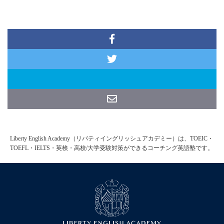
Liberty English Academy（リバティイングリッシュアカデミー）は、TOEIC・
TOEFL・IELTS・英検・高校/大学受験対策ができるコーチング英語塾です。