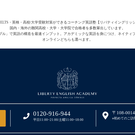
FL・IELTS・英検・高校/大学受験対策ができるコーチング英語塾【リバティイングリ
国内・海外の難関高校・大学・大学院で合格者を多数輩出しています。
テーブル」で英語の構造を最速インプット。アカデミックな英語を身につけ、ネイティ
オンラインどちらも選べます。
0120-916-944
〒108-00
※初めてのご訪
平日11:00~21:00/土曜11:00~18:00