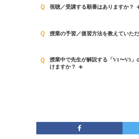
Ｑ
視聴／受講する順番はありますか？
Ｑ
授業の予習／復習方法を教えていた
Ｑ
授業中で先生が解説する「V1〜V5
けますか？