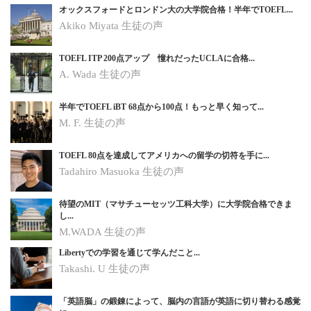
オックスフォードとロンドン大の大学院合格！半年でTOEFL...
Akiko Miyata 生徒の声
TOEFL ITP 200点アップ 憧れだったUCLAに合格...
A. Wada 生徒の声
半年でTOEFL iBT 68点から100点！もっと早く知って...
M. F. 生徒の声
TOEFL 80点を達成してアメリカへの留学の切符を手に...
Tadahiro Masuoka 生徒の声
待望のMIT（マサチューセッツ工科大学）に大学院合格できま
し...
M.WADA
生徒の声
Libertyでの学習を通じて学んだこと...
Takashi. U
生徒の声
「英語脳」の鍛錬によって、脳内の言語が英語に切り替わる感覚