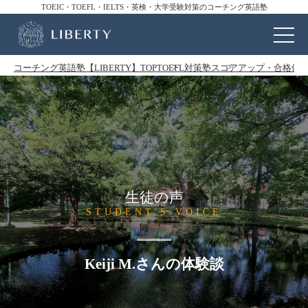
TOEIC・TOEFL・IELTS・英検・大学受験対策のコーチング英語塾
コーチング英語塾【LIBERTY】TOP
TOEFL対策塾
スコアアップ・合格体
生徒の声
STUDENT'S VOICE
Keiji M.さんの体験談