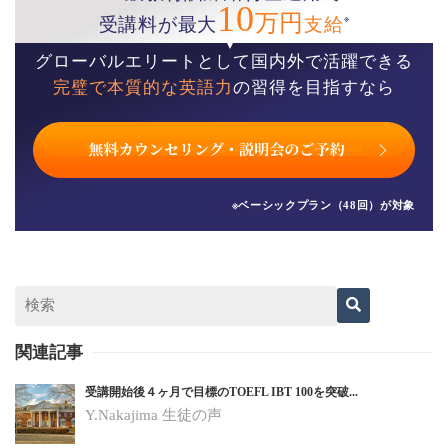
10
万円
※
受講料が最大
支給
グローバルエリートとして国内外で活躍できる
完璧で本質的な英語力
の習得を目指すなら
※ベーシックプラン（48回）が対象
関連記事
受講開始後４ヶ月で目標のTOEFL IBT 100を突破...
Y.Nakajima 生徒の声