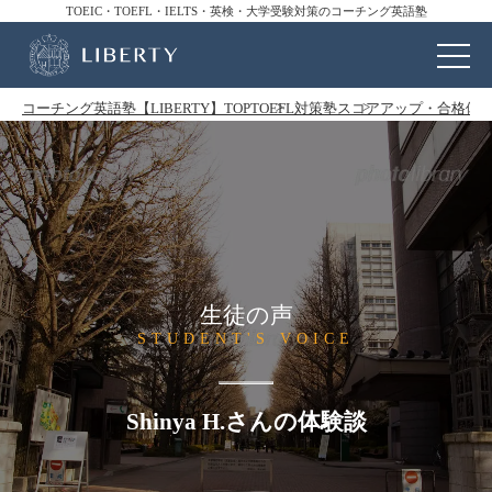
TOEIC・TOEFL・IELTS・英検・大学受験対策のコーチング英語塾
コーチング英語塾【LIBERTY】TOP
TOEFL対策塾
スコアアップ・合格体
生徒の声
STUDENT'S VOICE
Shinya H.さんの体験談