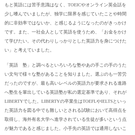
もと英語には苦手意識はなく、TOEICやオンライン英会話を
少し嗜んでいましたが、独学に限界を感じていたことや時間
的に非効率ではないか、と感じるようになったのがきっかけ
です。また、一社会人として英語を使うため、「お金をかけ
て学びたい。その代わりしっかりとした英語力を身につ
けた
い」と考えていました。
「英語 塾」と調べるといろいろな塾やあの手この手のうた
い文句で様々な塾があることを知りました。選ぶのも一苦労
だったのですが、最も高いレベルの英語力が要求される進路
へ塾生を輩出している英語塾が私の選定基準であり、それが
LIBERTYでした。LIBERTYの卒業生はTOEFLやIELTSといっ
た英語力を図る中でも難しいとされる試験において高得点を
取得し、海外有名大学へ進学されている生徒が多いという点
が魅力であると感じました。小手先の英語では通用しないこ