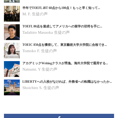
半年でTOEFL iBT 68点から100点！もっと早く知って...
M. F. 生徒の声
TOEFL 80点を達成してアメリカへの留学の切符を手に...
Tadahiro Masuoka 生徒の声
TOEIC 850点を獲得して、東京藝術大学大学院に合格でき...
Tomoko F.
生徒の声
アカデミックWritingクラスが秀逸。海外大学院で通用する...
Natsumi. Y
生徒の声
LIBERTYへの入校がなければ、外務省への転職はなかったか...
Shoichiro S.
生徒の声