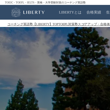
TOEIC・TOEFL・IELTS・英検・大学受験対策のコーチング英語塾
LIBERTYとは
合格実績
生
コーチング英語塾【LIBERTY】TOP
TOEFL対策塾
スコアアップ・合格体