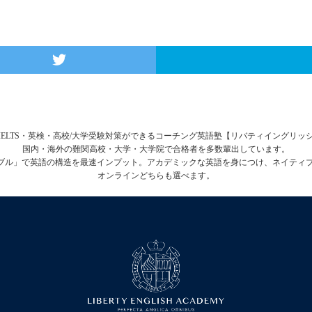
FL・IELTS・英検・高校/大学受験対策ができるコーチング英語塾【リバティイングリ
国内・海外の難関高校・大学・大学院で合格者を多数輩出しています。
テーブル」で英語の構造を最速インプット。アカデミックな英語を身につけ、ネイティ
オンラインどちらも選べます。