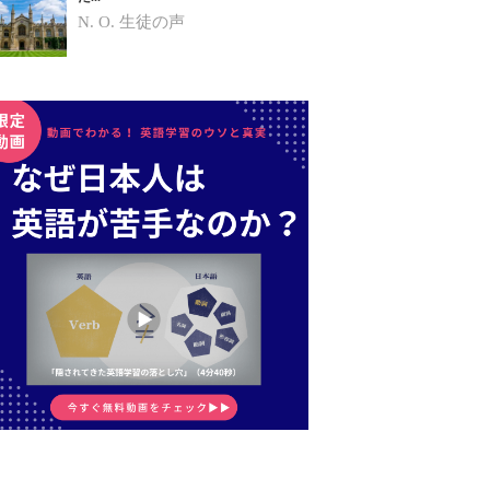
N. O.
生徒の声