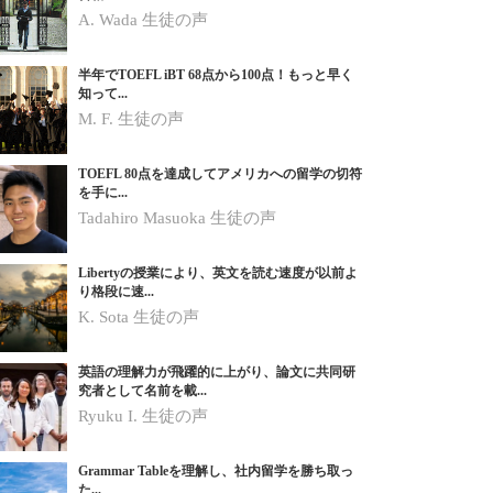
A. Wada 生徒の声
半年でTOEFL iBT 68点から100点！もっと早く
知って...
M. F. 生徒の声
TOEFL 80点を達成してアメリカへの留学の切符
を手に...
Tadahiro Masuoka 生徒の声
Libertyの授業により、英文を読む速度が以前よ
り格段に速...
K. Sota
生徒の声
英語の理解力が飛躍的に上がり、論文に共同研
究者として名前を載...
Ryuku I.
生徒の声
Grammar Tableを理解し、社内留学を勝ち取っ
た...