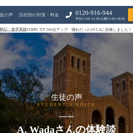
0120-916-944
徒の声
目的別の対策・料金
平日11:00~21:00/土曜11:00~18:00
験記・進学実績
TOEFL ITP 200点アップ 憧れだったUCLAに合格しました！
生徒の声
STUDENT'S VOICE
A. Wadaさんの体験談