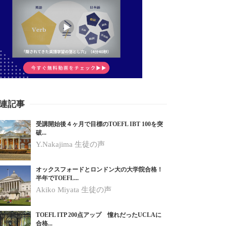
連記事
受講開始後４ヶ月で目標のTOEFL IBT 100を突
破...
Y.Nakajima 生徒の声
オックスフォードとロンドン大の大学院合格！
半年でTOEFL...
Akiko Miyata 生徒の声
TOEFL ITP 200点アップ 憧れだったUCLAに
合格...