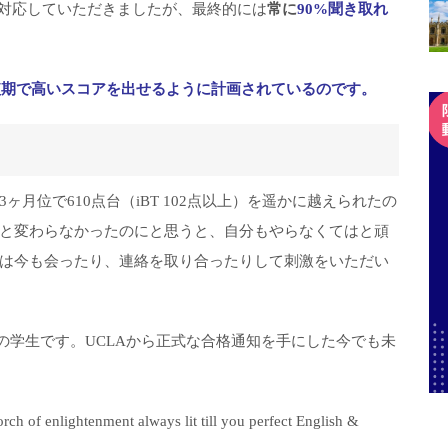
ークで対応していただきましたが、最終的には
常に
90%聞き取れ
短期で高いスコアを出せるように計画されているのです。
月位で610点台（iBT 102点以上）を遥かに越えられたの
と変わらなかったのにと思うと、自分もやらなくてはと頑
は今も会ったり、連絡を取り合ったりして刺激をいただい
の学生です。UCLAから正式な合格通知を手にした今でも未
lightenment always lit till you perfect English &