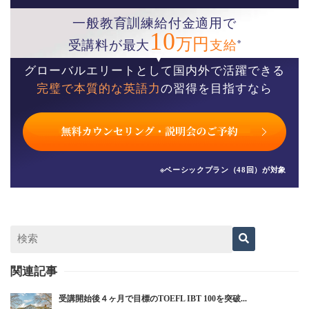
一般教育訓練給付金適用で
10
万円
※
受講料が最大
支給
グローバルエリートとして国内外で活躍できる
完璧で本質的な英語力
の習得を目指すなら
※ベーシックプラン（48回）が対象
関連記事
受講開始後４ヶ月で目標のTOEFL IBT 100を突破...