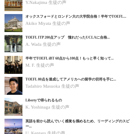
Y.Nakajima 生徒の声
オックスフォードとロンドン大の大学院合格！半年でTOEFL...
Akiko Miyata 生徒の声
TOEFL ITP 200点アップ 憧れだったUCLAに合格...
A. Wada 生徒の声
半年でTOEFL iBT 68点から100点！もっと早く知って...
M. F. 生徒の声
TOEFL 80点を達成してアメリカへの留学の切符を手に...
Tadahiro Masuoka 生徒の声
Libertyで得られるもの
K. Yoshinaga
生徒の声
英語を前から読んでいく感覚を掴めるため、リーディングのスピ
ー...
U. Kentaro
生徒の声