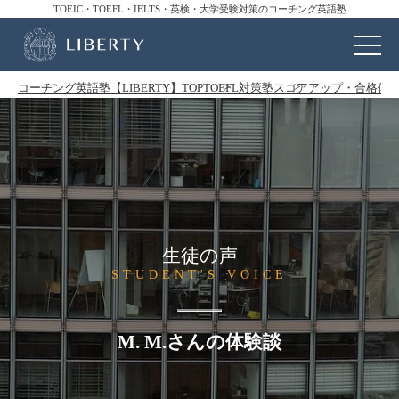
TOEIC・TOEFL・IELTS・英検・大学受験対策のコーチング英語塾
コーチング英語塾【LIBERTY】TOP
TOEFL対策塾
スコアアップ・合格体
生徒の声
STUDENT'S VOICE
M. M.さんの体験談