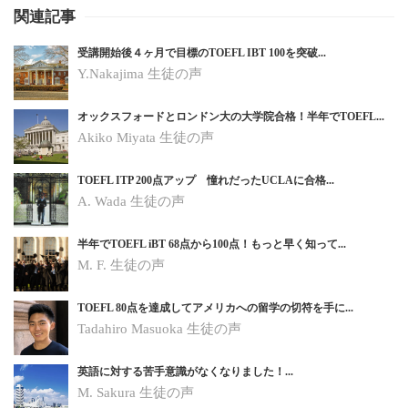
関連記事
受講開始後４ヶ月で目標のTOEFL IBT 100を突破...
Y.Nakajima 生徒の声
オックスフォードとロンドン大の大学院合格！半年でTOEFL...
Akiko Miyata 生徒の声
TOEFL ITP 200点アップ 憧れだったUCLAに合格...
A. Wada 生徒の声
半年でTOEFL iBT 68点から100点！もっと早く知って...
M. F. 生徒の声
TOEFL 80点を達成してアメリカへの留学の切符を手に...
Tadahiro Masuoka 生徒の声
英語に対する苦手意識がなくなりました！...
M. Sakura
生徒の声