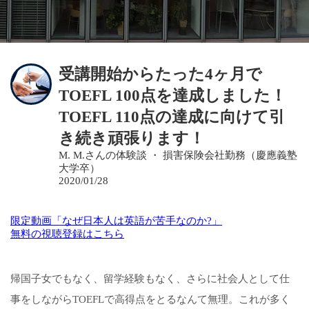
受講開始からたった4ヶ月で
TOEFL 100点を達成しました！
TOEFL 110点の達成に向けて引
き続き頑張ります！
M. M.さんの体験談 ・ 損害保険会社勤務（慶應義塾
大学卒）
2020/01/28
限定動画「なぜ日本人は英語が苦手なのか?」
無料の視聴登録はこちら
帰国子女でもなく、留学経験もなく、さらに社会人として仕
事をしながらTOEFLで高得点をとるなんて無理。これが多く