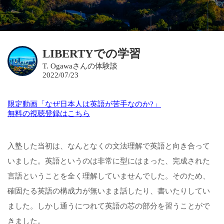
LIBERTYでの学習
T. Ogawaさんの体験談
2022/07/23
限定動画「なぜ日本人は英語が苦手なのか?」
無料の視聴登録はこちら
入塾した当初は、なんとなくの文法理解で英語と向き合って
いました。英語というのは非常に型にはまった、完成された
言語ということを全く理解していませんでした。そのため、
確固たる英語の構成力が無いまま話したり、書いたりしてい
ました。しかし通うにつれて英語の芯の部分を習うことがで
きました。