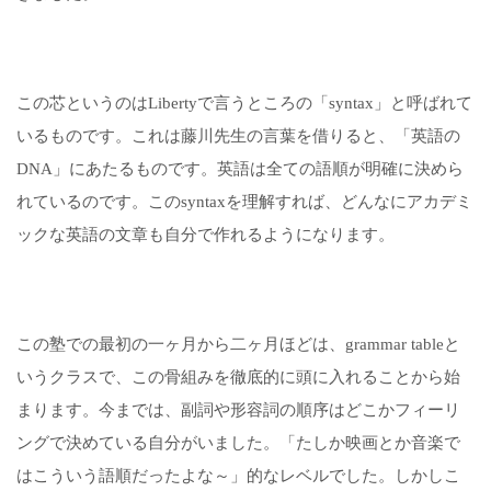
この芯というのは
Liberty
で言うところの「
syntax
」と呼ばれて
いるものです。これは藤川先生の言葉を借りると、「英語の
DNA
」にあたるものです。英語は全ての語順が明確に決めら
れているのです。この
syntax
を理解すれば、どんなにアカデミ
ックな英語の文章も自分で作れるようになります。
この塾での最初の一ヶ月から二ヶ月ほどは、
grammar table
と
いうクラスで、この骨組みを徹底的に頭に入れることから始
まります。今までは、副詞や形容詞の順序はどこかフィーリ
ングで決めている自分がいました。「たしか映画とか音楽で
はこういう語順だったよな～」的なレベルでした。しかしこ