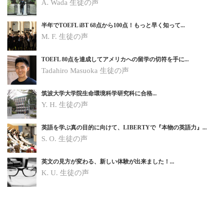
A. Wada 生徒の声
半年でTOEFL iBT 68点から100点！もっと早く知って...
M. F. 生徒の声
TOEFL 80点を達成してアメリカへの留学の切符を手に...
Tadahiro Masuoka 生徒の声
筑波大学大学院生命環境科学研究科に合格...
Y. H.
生徒の声
英語を学ぶ真の目的に向けて、LIBERTYで『本物の英語力』...
S. O.
生徒の声
英文の見方が変わる、新しい体験が出来ました！...
K. U.
生徒の声