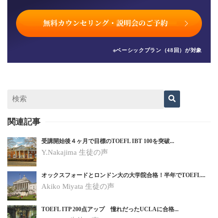
※ベーシックプラン（48回）が対象
関連記事
受講開始後４ヶ月で目標のTOEFL IBT 100を突破...
Y.Nakajima 生徒の声
オックスフォードとロンドン大の大学院合格！半年でTOEFL...
Akiko Miyata 生徒の声
TOEFL ITP 200点アップ 憧れだったUCLAに合格...