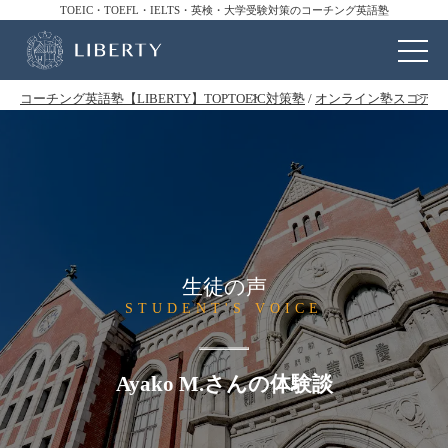
TOEIC・TOEFL・IELTS・英検・大学受験対策のコーチング英語塾
コーチング英語塾【LIBERTY】TOP
TOEIC対策塾
/
オンライン塾
スコアア
生徒の声
STUDENT'S VOICE
Ayako M.さんの体験談