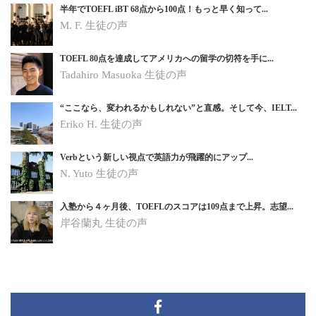
半年でTOEFL iBT 68点から100点！もっと早く知って...
M. F. 生徒の声
TOEFL 80点を達成してアメリカへの留学の切符を手に...
Tadahiro Masuoka 生徒の声
“ここなら、変われるかもしれない”と直感。そして今、IELT...
Eriko H.
生徒の声
Verbという新しい視点で英語力が飛躍的にアップ...
N. Yuto
生徒の声
入塾から４ヶ月後、TOEFLのスコアは109点まで上昇。志望...
岸谷蘭丸
生徒の声