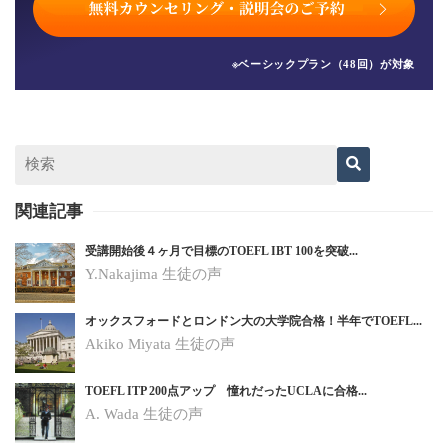
※ベーシックプラン（48回）が対象
関連記事
受講開始後４ヶ月で目標のTOEFL IBT 100を突破...
Y.Nakajima 生徒の声
オックスフォードとロンドン大の大学院合格！半年でTOEFL...
Akiko Miyata 生徒の声
TOEFL ITP 200点アップ 憧れだったUCLAに合格...
A. Wada 生徒の声