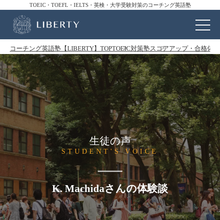
TOEIC・TOEFL・IELTS・英検・大学受験対策のコーチング英語塾
コーチング英語塾【LIBERTY】TOP
TOEIC対策塾
スコアアップ・合格体験
生徒の声
STUDENT'S VOICE
K. Machidaさんの体験談