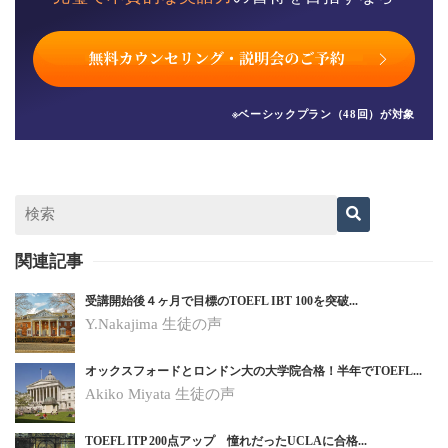
※ベーシックプラン（48回）が対象
関連記事
受講開始後４ヶ月で目標のTOEFL IBT 100を突破...
Y.Nakajima 生徒の声
オックスフォードとロンドン大の大学院合格！半年でTOEFL...
Akiko Miyata 生徒の声
TOEFL ITP 200点アップ 憧れだったUCLAに合格...