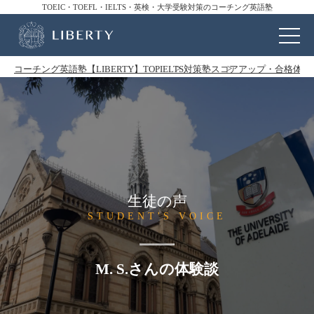
TOEIC・TOEFL・IELTS・英検・大学受験対策のコーチング英語塾
コーチング英語塾【LIBERTY】TOP
IELTS対策塾
スコアアップ・合格体験
生徒の声
STUDENT'S VOICE
M. S.さんの体験談