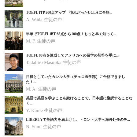
TOEFL ITP 200点アップ 憧れだったUCLAに合格...
A. Wada 生徒の声
半年でTOEFL iBT 68点から100点！もっと早く知って...
M. F. 生徒の声
TOEFL 80点を達成してアメリカへの留学の切符を手に...
Tadahiro Masuoka 生徒の声
目標としていたカレル大学（チェコ医学部）に合格できまし
た！...
M. A.
生徒の声
英語で英語を学ぶことを続けることで、日本語に翻訳することな
く...
Y. Kume
生徒の声
LIBERTYで英語力を底上げし、トロント大学へ海外赴任のチ...
N. Sumi
生徒の声