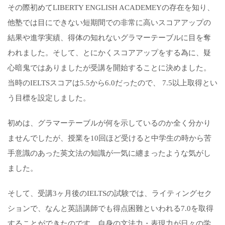
その際初めてLIBERTY ENGLISH ACADEMEYの存在を知り、
他塾では目にできない短期間での非常に高いスコアアップの
結果や進学実績、得体の知れないグラマーテーブルに目を奪
われました。そして、とにかくスコアアップをする為に、疑
心暗鬼ではありましたが受講を開始することに決めました。
当時のIELTSスコアは5.5から6.0だったので、 7.5以上取得とい
う目標を設定しました。
初めは、グラマーテーブルが何を示しているのか全く分かり
ませんでしたが、授業を10回ほど受けると中学生の時から苦
手意識のあった英文法の知識が一気に纏まったような気がし
ました。
そして、受講3ヶ月後のIELTSの試験では、ライティングセク
ションで、なんと英語講師でも得点困難といわれる7.0を取得
することができたのです。自身の文法力・表現力が日々の学