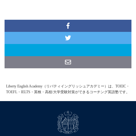
Liberty English Academy（リバティイングリッシュアカデミー）は、TOEIC・
TOEFL・IELTS・英検・高校/大学受験対策ができるコーチング英語塾です。