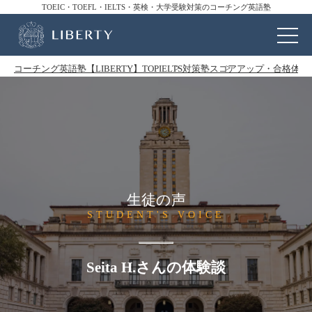
TOEIC・TOEFL・IELTS・英検・大学受験対策のコーチング英語塾
コーチング英語塾【LIBERTY】TOP
IELTS対策塾
スコアアップ・合格体験
生徒の声
STUDENT'S VOICE
Seita H.さんの体験談