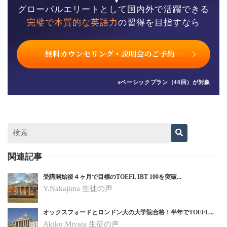
グローバルエリートとして国内外で活躍できる
完璧で本質的な英語力
の習得を目指すなら
※ベーシックプラン（48回）が対象
関連記事
受講開始後４ヶ月で目標のTOEFL IBT 100を突破...
Y.Nakajima 生徒の声
オックスフォードとロンドン大の大学院合格！半年でTOEFL...
Akiko Miyata 生徒の声