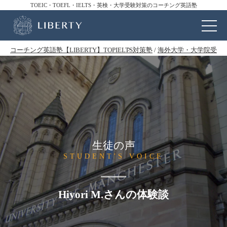
TOEIC・TOEFL・IELTS・英検・大学受験対策のコーチング英語塾
コーチング英語塾【LIBERTY】TOP
IELTS対策塾
/
海外大学・大学院受験
生徒の声
STUDENT'S VOICE
Hiyori M.さんの体験談