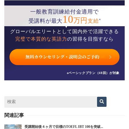
一般教育訓練給付金適用で
10
万円
※
受講料が最大
支給
グローバルエリートとして国内外で活躍できる
完璧で本質的な英語力
の習得を目指すなら
※ベーシックプラン（48回）が対象
関連記事
受講開始後４ヶ月で目標のTOEFL IBT 100を突破...