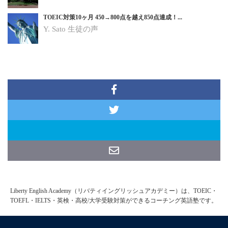
TOEIC対策10ヶ月 450→800点を越え850点達成！...
Y. Sato
生徒の声
Liberty English Academy（リバティイングリッシュアカデミー）は、TOEIC・
TOEFL・IELTS・英検・高校/大学受験対策ができるコーチング英語塾です。