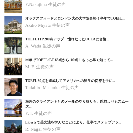
Y.Nakajima 生徒の声
オックスフォードとロンドン大の大学院合格！半年でTOEFL...
Akiko Miyata 生徒の声
TOEFL ITP 200点アップ 憧れだったUCLAに合格...
A. Wada 生徒の声
半年でTOEFL iBT 68点から100点！もっと早く知って...
M. F. 生徒の声
TOEFL 80点を達成してアメリカへの留学の切符を手に...
Tadahiro Masuoka 生徒の声
海外のクライアントとのメールのやり取りも、以前よりもスムー
ズ...
Y. I.
生徒の声
Libertyで英文法を学んだことにより、仕事でステップアッ...
R. Nagai
生徒の声