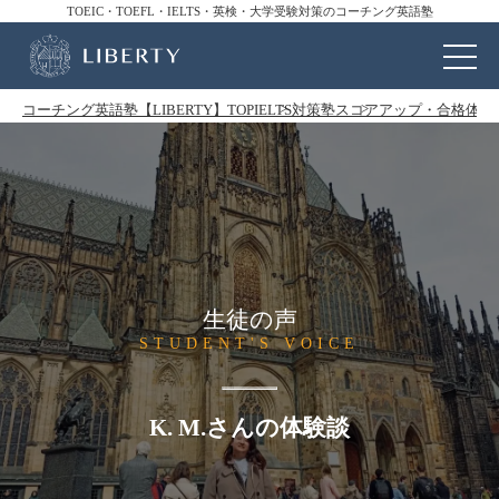
TOEIC・TOEFL・IELTS・英検・大学受験対策のコーチング英語塾
コーチング英語塾【LIBERTY】TOP
IELTS対策塾
スコアアップ・合格体験
生徒の声
STUDENT'S VOICE
K. M.さんの体験談