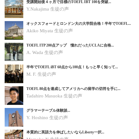
受講開始後４ヶ月で目標のTOEFL IBT 100を突破...
Y.Nakajima 生徒の声
オックスフォードとロンドン大の大学院合格！半年でTOEFL...
Akiko Miyata 生徒の声
TOEFL ITP 200点アップ 憧れだったUCLAに合格...
A. Wada 生徒の声
半年でTOEFL iBT 68点から100点！もっと早く知って...
M. F. 生徒の声
TOEFL 80点を達成してアメリカへの留学の切符を手に...
Tadahiro Masuoka 生徒の声
グラマーテーブル体験談...
Y. Hoshino
生徒の声
本質的に英語力を伸ばしたいならLiberty一択...