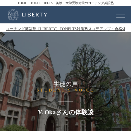
TOEIC・TOEFL・IELTS・英検・大学受験対策のコーチング英語塾
コーチング英語塾【LIBERTY】TOP
IELTS対策塾
スコアアップ・合格体験
生徒の声
STUDENT'S VOICE
Y. Okaさんの体験談