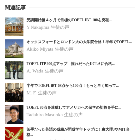
関連記事
受講開始後４ヶ月で目標のTOEFL IBT 100を突破...
Y.Nakajima 生徒の声
オックスフォードとロンドン大の大学院合格！半年でTOEFL...
Akiko Miyata 生徒の声
TOEFL ITP 200点アップ 憧れだったUCLAに合格...
A. Wada 生徒の声
半年でTOEFL iBT 68点から100点！もっと早く知って...
M. F. 生徒の声
TOEFL 80点を達成してアメリカへの留学の切符を手に...
Tadahiro Masuoka 生徒の声
苦手だった英語の成績が開成学年トップに！東大理3やMIT合
格...