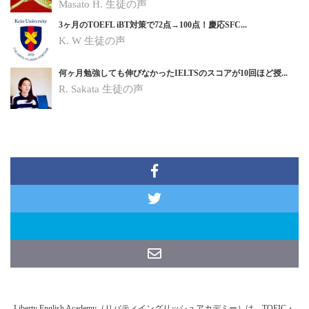
Masato H.
生徒の声
3ヶ月のTOEFL iBT対策で72点→100点！慶応SFC...
K. W
生徒の声
何ヶ月勉強しても伸びなかったIELTSのスコアが10回ほど授...
R. Sakata
生徒の声
Liberty English Academy（リバティイングリッシュアカデミー）は、TOEIC・