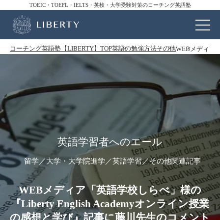
TOEIC・TOEFL・IELTS・英検・大学受験対策のコーチング英語塾
コーチング英語塾【LIBERTY】TOP
英語の勉強方法
その他
WEBメディア「
英語学習者へのエール
留学／大学・大学院進学／英語学習／その他関連記事
WEBメディア「英語学校しらべ」様の
『Liberty English Academyオンライン授業
の感想と学び』記事に藤川先生のコメント