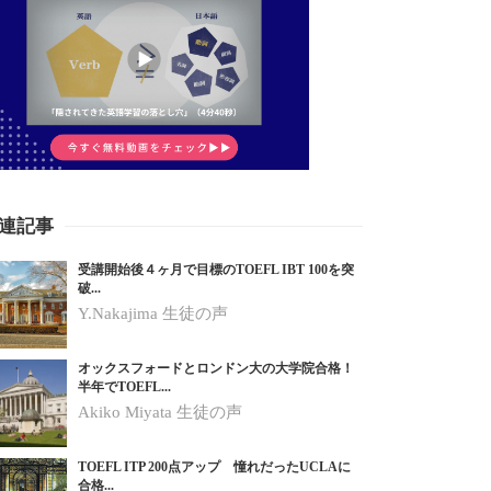
連記事
受講開始後４ヶ月で目標のTOEFL IBT 100を突
破...
Y.Nakajima 生徒の声
オックスフォードとロンドン大の大学院合格！
半年でTOEFL...
Akiko Miyata 生徒の声
TOEFL ITP 200点アップ 憧れだったUCLAに
合格...