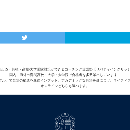
FL・IELTS・英検・高校/大学受験対策ができるコーチング英語塾【リバティイングリ
国内・海外の難関高校・大学・大学院で合格者を多数輩出しています。
テーブル」で英語の構造を最速インプット。アカデミックな英語を身につけ、ネイティ
オンラインどちらも選べます。