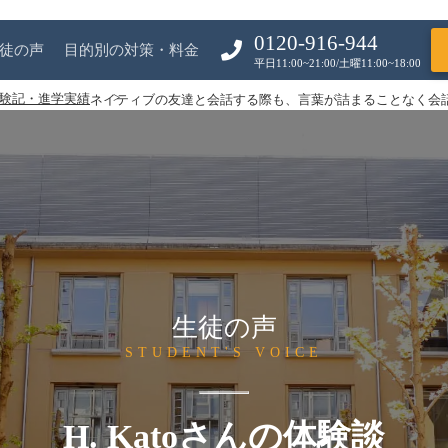
0120-916-944
徒の声
目的別の対策・料金
平日11:00~21:00/土曜11:00~18:00
験記・進学実績
ネイティブの友達と会話する際も、言葉が詰まることなく会
生徒の声
STUDENT'S VOICE
H. Katoさんの体験談