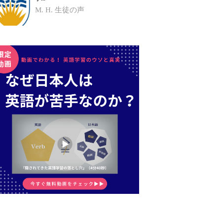
M. H.
生徒の声