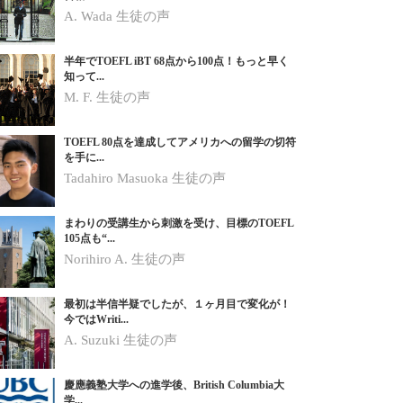
A. Wada 生徒の声
半年でTOEFL iBT 68点から100点！もっと早く
知って...
M. F. 生徒の声
TOEFL 80点を達成してアメリカへの留学の切符
を手に...
Tadahiro Masuoka 生徒の声
まわりの受講生から刺激を受け、目標のTOEFL
105点も“...
Norihiro A.
生徒の声
最初は半信半疑でしたが、１ヶ月目で変化が！
今ではWriti...
A. Suzuki
生徒の声
慶應義塾大学への進学後、British Columbia大
学...