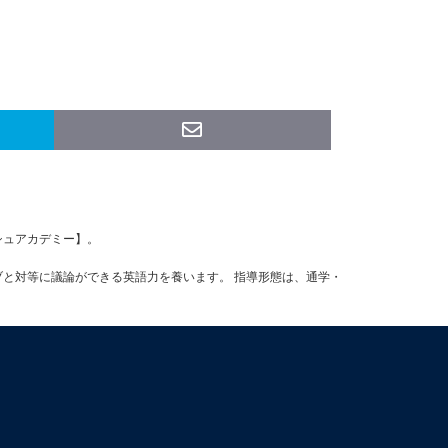
ッシュアカデミー】。
ブと対等に議論ができる英語力を養います。 指導形態は、通学・