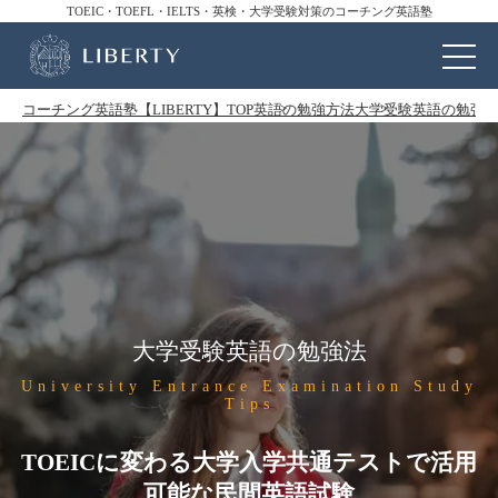
TOEIC・TOEFL・IELTS・英検・大学受験対策のコーチング英語塾
コーチング英語塾【LIBERTY】TOP
英語の勉強方法
大学受験英語の勉強
大学受験英語の勉強法
University Entrance Examination Study
Tips
TOEICに変わる大学入学共通テストで活用
可能な民間英語試験