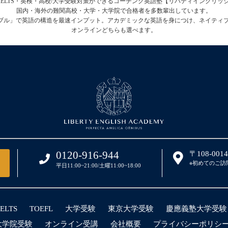
FL・IELTS・英検・高校/大学受験対策ができるコーチング英語塾【リバティイングリ
国内・海外の難関高校・大学・大学院で合格者を多数輩出しています。
テーブル」で英語の構造を最速インプット。アカデミックな英語を身につけ、ネイティ
オンラインどちらも選べます。
0120-916-944
〒108-00
※初めてのご訪
平日11:00~21:00/土曜11:00~18:00
IELTS
TOEFL
大学受験
東京大学受験
慶應義塾大学受験
大学院受験
オンライン受講
会社概要
プライバシーポリシ