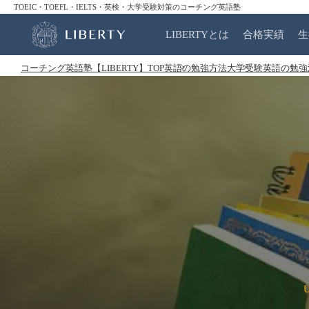
TOEIC・TOEFL・IELTS・英検・大学受験対策のコーチング英語塾
LIBERTYとは
合格実績
生
コーチング英語塾【LIBERTY】TOP
英語の勉強方法
大学受験英語の勉強