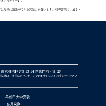
ッシュアカデミー】。
ブと対等に議論ができる英語力を養います。 指導形態は、通学・
14 東京都港区芝5-13-14 芝東門前ビル 2F
問の際は、事前にカウンセリングのお申し込みをお済ませください
早稲田大学受験
ー
会員規則