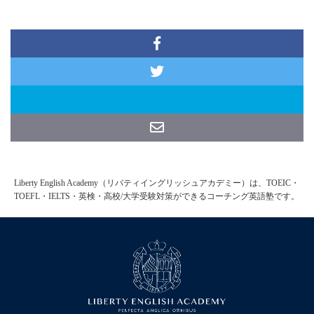
Liberty English Academy（リバティイングリッシュアカデミー）は、TOEIC・
TOEFL・IELTS・英検・高校/大学受験対策ができるコーチング英語塾です。