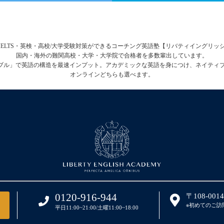
FL・IELTS・英検・高校/大学受験対策ができるコーチング英語塾【リバティイングリ
国内・海外の難関高校・大学・大学院で合格者を多数輩出しています。
テーブル」で英語の構造を最速インプット。アカデミックな英語を身につけ、ネイティ
オンラインどちらも選べます。
0120-916-944
〒108-00
※初めてのご訪
平日11:00~21:00/土曜11:00~18:00