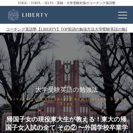
TOEIC・TOEFL・IELTS・英検・大学受験対策のコーチング英語塾
コーチング英語塾【LIBERTY】TOP
英語の勉強方法
大学受験英語の勉強
大学受験英語の勉強法
University Entrance Examination Study
Tips
帰国子女の現役東大生が教える！東大の帰
国子女入試の全て その② 〜外国学校卒業学