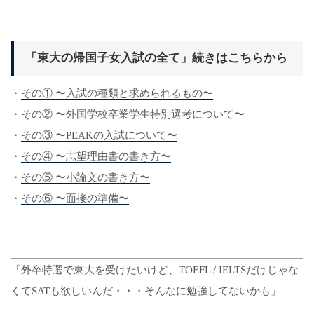
「東大の帰国子女入試の全て」続きはこちらから
・
その① 〜入試の種類と求められるもの〜
・その② 〜外国学校卒業学生特別選考について〜
・
その③ 〜PEAKの入試について〜
・
その④ 〜志望理由書の書き方〜
・
その⑤ 〜小論文の書き方〜
・
その⑥ 〜面接の準備〜
「外卒特選で東大を受けたいけど、TOEFL / IELTSだけじゃな
くてSATも欲しいんだ・・・そんなに勉強してないかも」