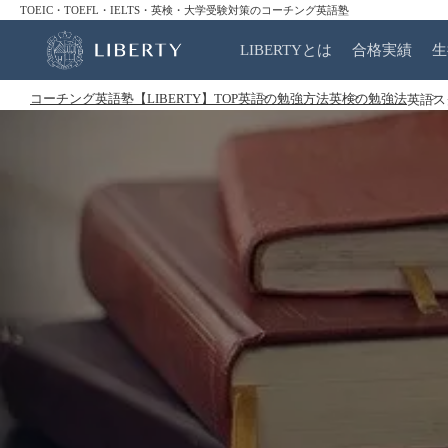
TOEIC・TOEFL・IELTS・英検・大学受験対策のコーチング英語塾
LIBERTYとは
合格実績
生
コーチング英語塾【LIBERTY】TOP
英語の勉強方法
英検の勉強法
英語ス