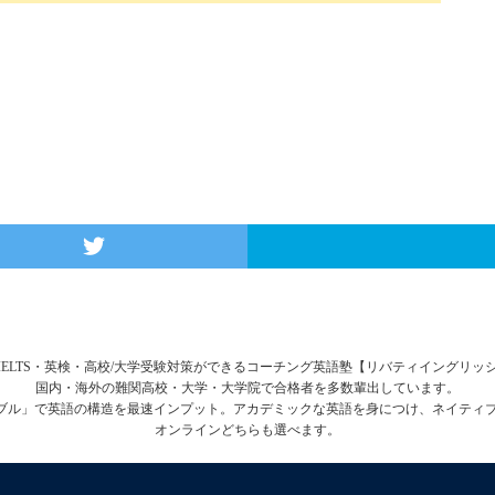
FL・IELTS・英検・高校/大学受験対策ができるコーチング英語塾【リバティイングリ
国内・海外の難関高校・大学・大学院で合格者を多数輩出しています。
テーブル」で英語の構造を最速インプット。アカデミックな英語を身につけ、ネイティ
オンラインどちらも選べます。