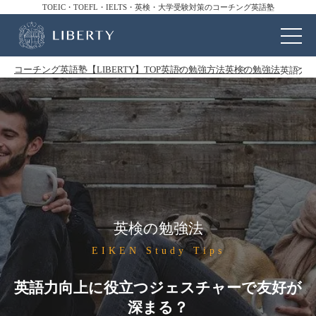
TOEIC・TOEFL・IELTS・英検・大学受験対策のコーチング英語塾
コーチング英語塾【LIBERTY】TOP
英語の勉強方法
英検の勉強法
英語力
英検の勉強法
EIKEN Study Tips
英語力向上に役立つジェスチャーで友好が
深まる？