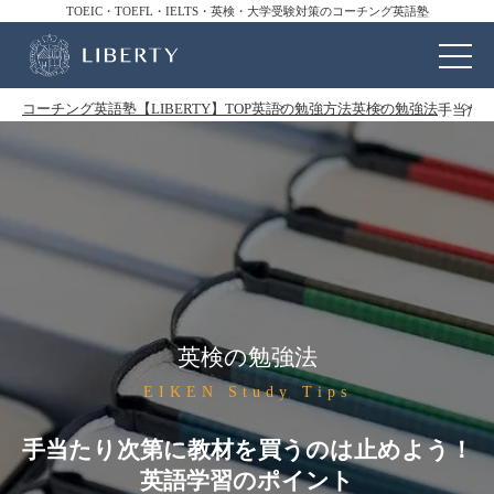
TOEIC・TOEFL・IELTS・英検・大学受験対策のコーチング英語塾
コーチング英語塾【LIBERTY】TOP
英語の勉強方法
英検の勉強法
手当た
英検の勉強法
EIKEN Study Tips
手当たり次第に教材を買うのは止めよう！
英語学習のポイント