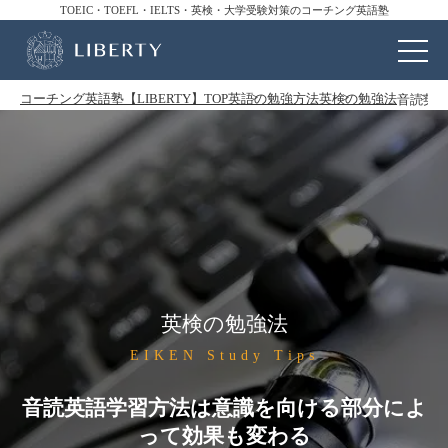
TOEIC・TOEFL・IELTS・英検・大学受験対策のコーチング英語塾
コーチング英語塾【LIBERTY】TOP
英語の勉強方法
英検の勉強法
音読英
英検の勉強法
EIKEN Study Tips
音読英語学習方法は意識を向ける部分によ
って効果も変わる