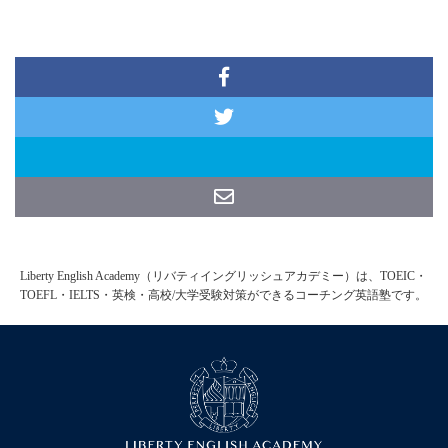
Liberty English Academy（リバティイングリッシュアカデミー）は、TOEIC・
TOEFL・IELTS・英検・高校/大学受験対策ができるコーチング英語塾です。