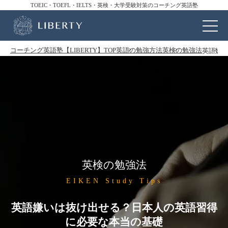
TOEIC・TOEFL・IELTS・英検・大学受験対策のコーチング英語塾
コーチング英語塾【LIBERTY】TOP
英語の勉強方法
英検の勉強法
英語嫌
英検の勉強法
EIKEN Study Tips
英語嫌いは抜け出せる？日本人の英語習得
に必要な本当の基礎