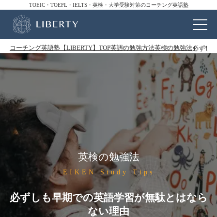
TOEIC・TOEFL・IELTS・英検・大学受験対策のコーチング英語塾
コーチング英語塾【LIBERTY】TOP
英語の勉強方法
英検の勉強法
必ずし
英検の勉強法
EIKEN Study Tips
必ずしも早期での英語学習が無駄とはなら
ない理由