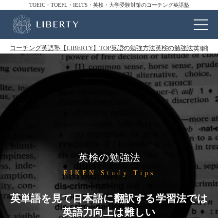
TOEIC・TOEFL・IELTS・英検・大学受験対策のコーチング英語塾
コーチング英語塾【LIBERTY】TOP
英語の勉強方法
英検の勉強法
英単語
英検の勉強法
EIKEN Study Tips
英単語を見て日本語に翻訳する学習法では
英語力向上は難しい