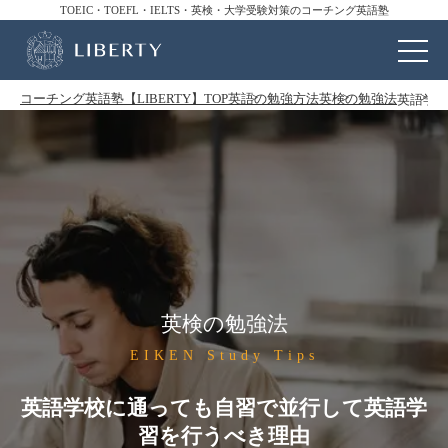
TOEIC・TOEFL・IELTS・英検・大学受験対策のコーチング英語塾
コーチング英語塾【LIBERTY】TOP
英語の勉強方法
英検の勉強法
英語学
英検の勉強法
EIKEN Study Tips
英語学校に通っても自習で並行して英語学
習を行うべき理由