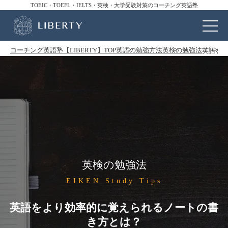
TOEIC・TOEFL・IELTS・英検・大学受験対策のコーチング英語塾
コーチング英語塾【LIBERTY】TOP
英語の勉強方法
英検の勉強法
英語を
英検の勉強法
EIKEN Study Tips
英語をより効率的に覚えられるノートの書
き方とは？