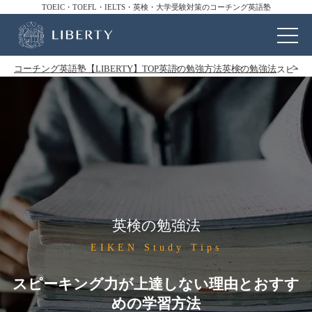
TOEIC・TOEFL・IELTS・英検・大学受験対策のコーチング英語塾
コーチング英語塾【LIBERTY】TOP
英語の勉強方法
英検の勉強法
スピー
英検の勉強法
EIKEN Study Tips
スピーキング力が上達しない理由とおすす
めの学習方法