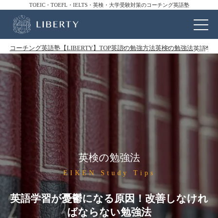
TOEIC・TOEFL・IELTS・英検・大学受験対策のコーチング英語塾
コーチング英語塾【LIBERTY】TOP
英語の勉強方法
英検の勉強法
英語学
英検の勉強法
EIKEN Study Tips
英語学習が憂鬱になる原因！改善しなけれ
ばならない勉強法