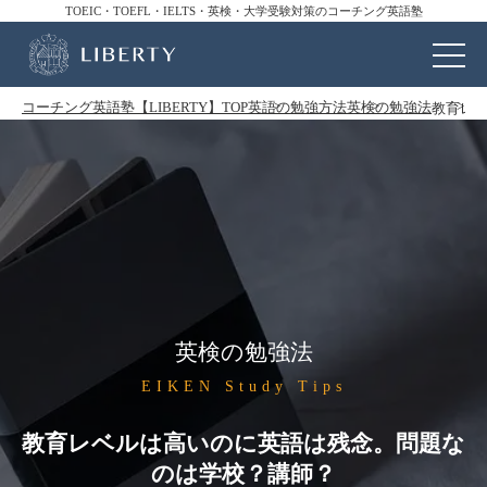
TOEIC・TOEFL・IELTS・英検・大学受験対策のコーチング英語塾
コーチング英語塾【LIBERTY】TOP
英語の勉強方法
英検の勉強法
教育レ
英検の勉強法
EIKEN Study Tips
教育レベルは高いのに英語は残念。問題な
のは学校？講師？