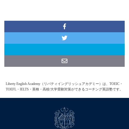
Liberty English Academy（リバティイングリッシュアカデミー）は、TOEIC・
TOEFL・IELTS・英検・高校/大学受験対策ができるコーチング英語塾です。