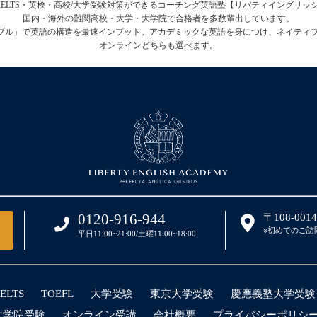
FL・IELTS・英検・高校/大学受験対策ができるコーチング英語塾【リバティイングリ
国内・海外の難関高校・大学・大学院で合格者を多数輩出しています。
テーブル」で英語の構造を最速インプット。アカデミックな英語を身につけ、ネイティ
オンラインどちらも選べます。
0120-916-944
〒108-00
※初めてのご訪
平日11:00~21:00/土曜11:00~18:00
IELTS
TOEFL
大学受験
東京大学受験
慶應義塾大学受験
大学院受験
オンライン受講
会社概要
プライバシーポリシ