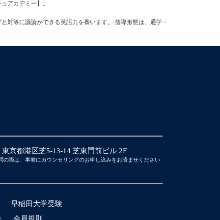
ッシュアカデミー】。
ブと対等に議論ができる英語力を養います。 指導形態は、通学・
14 東京都港区芝5-13-14 芝東門前ビル 2F
問の際は、事前にカウンセリングのお申し込みをお済ませください
早稲田大学受験
ー
会員規則